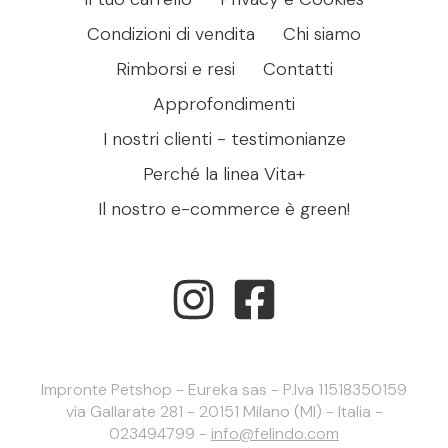
Condizioni di vendita
Chi siamo
Rimborsi e resi
Contatti
Approfondimenti
I nostri clienti - testimonianze
Perché la linea Vita+
Il nostro e-commerce è green!
Impronte Petshop - Eureka sas - P.Iva 11518350159
via Gallarate 281 - 20151 Milano (MI) - Italia -
023494799 -
info@felindo.com