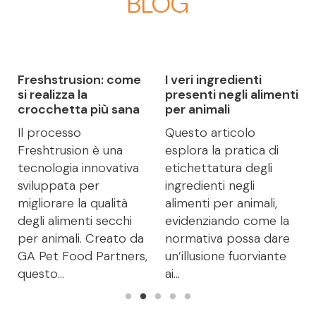
BLOG
Freshstrusion: come
I veri ingredienti
a
si realizza la
presenti negli alimenti
crocchetta più sana
per animali
Il processo
Questo articolo
Freshtrusion è una
esplora la pratica di
tecnologia innovativa
etichettatura degli
a
sviluppata per
ingredienti negli
migliorare la qualità
alimenti per animali,
degli alimenti secchi
evidenziando come la
per animali. Creato da
normativa possa dare
GA Pet Food Partners,
un’illusione fuorviante
questo...
ai...