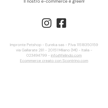
Il nostro e-commerce è green!
Impronte Petshop - Eureka sas - P.Iva 11518350159
via Gallarate 281 - 20151 Milano (MI) - Italia -
023494799 -
info@felindo.com
Ecommerce creato con
Scontrino.com