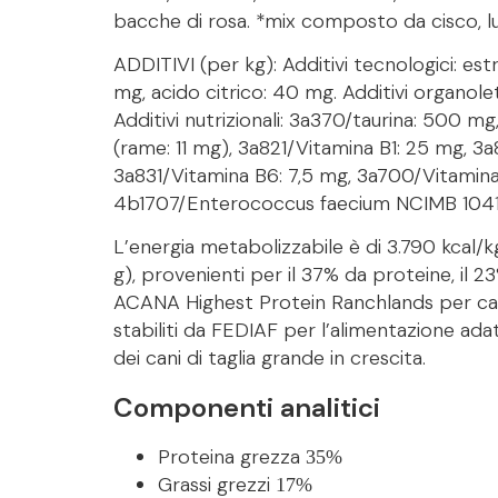
bacche di rosa. *mix composto da cisco, luc
ADDITIVI (per kg): Additivi tecnologici: estr
mg, acido citrico: 40 mg. Additivi organolet
Additivi nutrizionali: 3a370/taurina: 500 
(rame: 11 mg), 3a821/Vitamina B1: 25 mg, 3
3a831/Vitamina B6: 7,5 mg, 3a700/Vitamina E
4b1707/Enterococcus faecium NCIMB 104
L’energia metabolizzabile è di 3.790 kcal
g), provenienti per il 37% da proteine, il 2
ACANA Highest Protein Ranchlands per cani è
stabiliti da FEDIAF per l’alimentazione adatt
dei cani di taglia grande in crescita.
Componenti analitici
Proteina grezza
35%
Grassi grezzi
17%