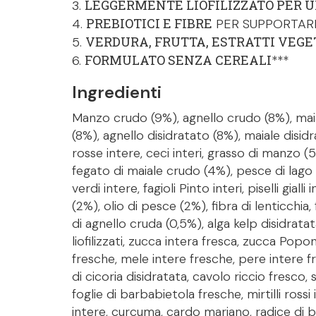
LEGGERMENTE LIOFILIZZATO PER 
3.
PREBIOTICI E FIBRE
4.
PER SUPPORTAR
VERDURA, FRUTTA, ESTRATTI VEGE
5.
FORMULATO SENZA CEREALI
6.
***
Ingredienti
Manzo crudo (9%), agnello crudo (8%), mai
(8%), agnello disidratato (8%), maiale disidra
rosse intere, ceci interi, grasso di manzo 
fegato di maiale crudo (4%), pesce di lago
verdi intere, fagioli Pinto interi, piselli giall
(2%), olio di pesce (2%), fibra di lenticchia
di agnello cruda (0,5%), alga kelp disidrat
liofilizzati, zucca intera fresca, zucca Popo
fresche, mele intere fresche, pere intere f
di cicoria disidratata, cavolo riccio fresco, 
foglie di barbabietola fresche, mirtilli rossi 
intere, curcuma, cardo mariano, radice di ba