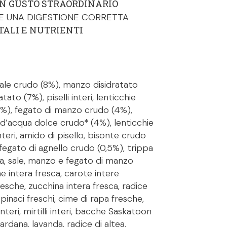
UN GUSTO STRAORDINARIO
E UNA DIGESTIONE CORRETTA
TALI E NUTRIENTI
ale crudo (8%), manzo disidratato
tato (7%), piselli interi, lenticchie
(5%), fegato di manzo crudo (4%),
 d’acqua dolce crudo* (4%), lenticchie
i interi, amido di pisello, bisonte crudo
, fegato di agnello crudo (0,5%), trippa
ata, sale, manzo e fegato di manzo
ne intera fresca, carote intere
resche, zucchina intera fresca, radice
spinaci freschi, cime di rapa fresche,
interi, mirtilli interi, bacche Saskatoon
rdana, lavanda, radice di altea,