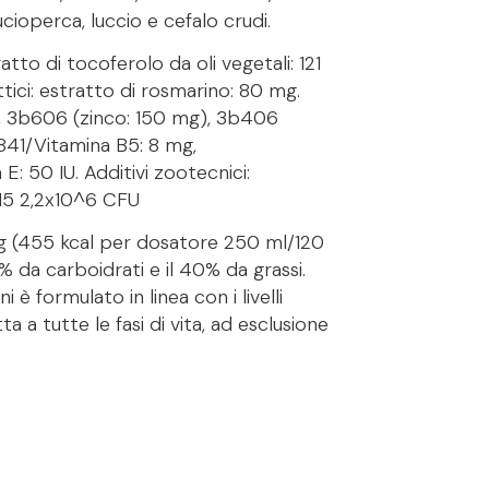
ioperca, luccio e cefalo crudi.
atto di tocoferolo da oli vegetali: 121
tici: estratto di rosmarino: 80 mg.
mg, 3b606 (zinco: 150 mg), 3b406
a841/Vitamina B5: 8 mg,
: 50 IU. Additivi zootecnici:
15 2,2x10^6 CFU
/kg (455 kcal per dosatore 250 ml/120
3% da carboidrati e il 40% da grassi.
 formulato in linea con i livelli
a a tutte le fasi di vita, ad esclusione