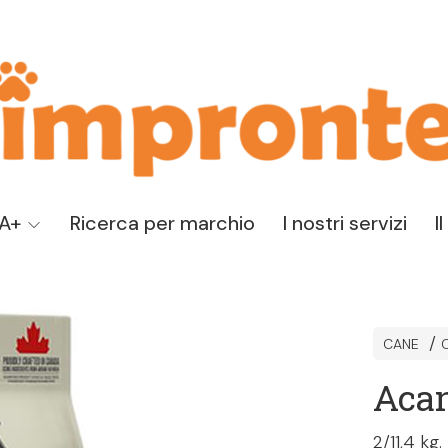
TA+
Ricerca per marchio
I nostri servizi
I
CANE
Aca
2/11,4 kg.