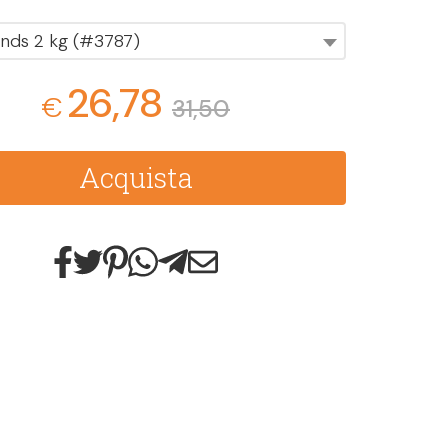
nds 2 kg (#3787)
26,78
€
31,50
Acquista