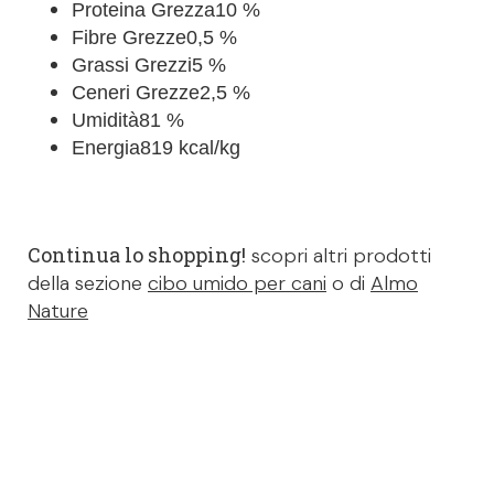
Proteina Grezza
10 %
Fibre Grezze
0,5 %
Grassi Grezzi
5 %
Ceneri Grezze
2,5 %
Umidità
81 %
Energia
819 kcal/kg
Continua lo shopping!
scopri altri prodotti
della sezione
cibo umido per cani
o di
Almo
Nature