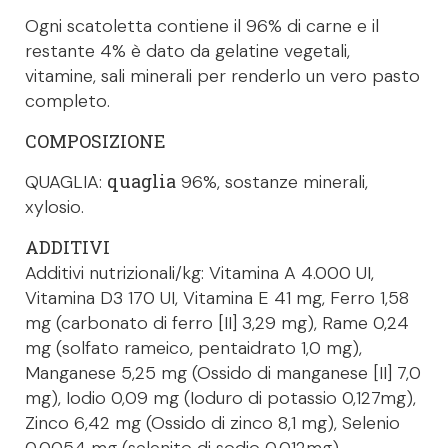
Ogni scatoletta contiene il 96% di carne e il
restante 4% è dato da gelatine vegetali,
vitamine, sali minerali per renderlo un vero pasto
completo.
COMPOSIZIONE
quaglia
QUAGLIA:
96%, sostanze minerali,
xylosio.
ADDITIVI
Additivi nutrizionali/kg: Vitamina A 4.000 UI,
Vitamina D3 170 UI, Vitamina E 41 mg, Ferro 1,58
mg (carbonato di ferro [II] 3,29 mg), Rame 0,24
mg (solfato rameico, pentaidrato 1,0 mg),
Manganese 5,25 mg (Ossido di manganese [II] 7,0
mg), Iodio 0,09 mg (Ioduro di potassio 0,127mg),
Zinco 6,42 mg (Ossido di zinco 8,1 mg), Selenio
0,0054 mg (selenito di sodio 0,012mg).