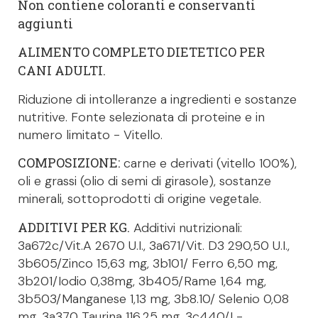
Non contiene coloranti e conservanti
aggiunti
ALIMENTO COMPLETO DIETETICO PER
CANI ADULTI.
Riduzione di intolleranze a ingredienti e sostanze
nutritive. Fonte selezionata di proteine e in
numero limitato - Vitello.
COMPOSIZIONE:
carne e derivati (vitello 100%),
oli e grassi (olio di semi di girasole), sostanze
minerali, sottoprodotti di origine vegetale.
ADDITIVI PER KG.
Additivi nutrizionali:
3a672c/Vit.A 2670 U.I., 3a671/Vit. D3 290,50 U.I.,
3b605/Zinco 15,63 mg, 3b101/ Ferro 6,50 mg,
3b201/Iodio 0,38mg, 3b405/Rame 1,64 mg,
3b503/Manganese 1,13 mg, 3b8.10/ Selenio 0,08
mg, 3a370 Taurina 116,25 mg, 3c440/L-