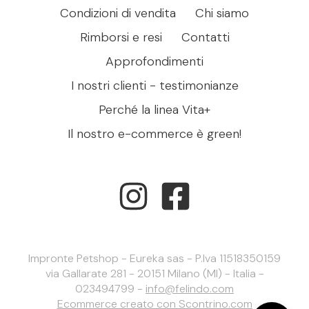
Condizioni di vendita
Chi siamo
Rimborsi e resi
Contatti
Approfondimenti
I nostri clienti - testimonianze
Perché la linea Vita+
Il nostro e-commerce è green!
Impronte Petshop - Eureka sas - P.Iva 11518350159
via Gallarate 281 - 20151 Milano (MI) - Italia -
023494799 -
info@felindo.com
Ecommerce creato con
Scontrino.com