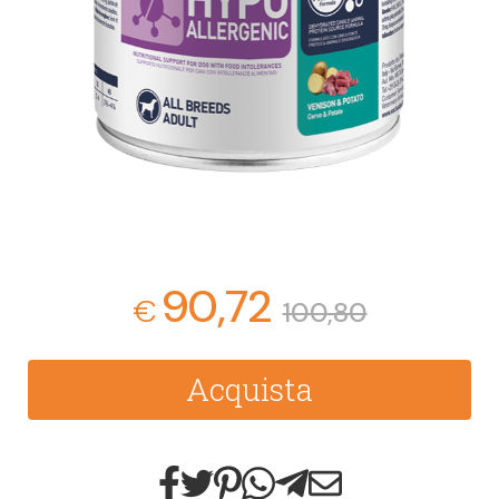
90,72
€
100,80
Acquista