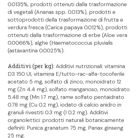
0.0135%, prodotti ottenuti dalla trasformazione
di vegetali (Ananas spp. 0.013%), prodotti e
sottoprodotti della trasformazione di frutta e
verdura fresca (Carica papaya 0.012%), prodotti
ottenuti dalla trasformazione di erbe (Aloe vera
0.0066%), alghe (Haematococcus pluvialis
(astaxantina 0.0025%).
Additivi (per kg)
: Additivi nutrizionali: vitamina
D3 150 UI, vitamina E/tutto-rac-alfa-tocoferile
acetato 5 mg, solfato di zinco, monoidrato 12
mg (Zn 4.4 mg), solfato manganoso, monoidrato
5.48 mg (Mn 1.7 mg), rame solfato pentaidrato
0.78 mg (Cu 0.2 mg), iodato di calcio anidro in
granuli rivestiti 0.3 mg (I 0.2 mg). Additivi
organolettici: prodotti naturali botanicamente
definiti: Punica granatum 75 mg, Panax ginseng
25 mg.