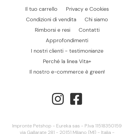
Il tuo carrello
Privacy e Cookies
Condizioni di vendita
Chi siamo
Rimborsi e resi
Contatti
Approfondimenti
I nostri clienti - testimonianze
Perché la linea Vita+
Il nostro e-commerce è green!
Impronte Petshop - Eureka sas - P.Iva 11518350159
via Gallarate 281 - 20151 Milano (MI) - Italia -