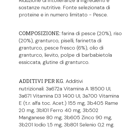
Riduzione di intolleranze a ingredienti e
sostanze nutritive. Fonte selezionata di
proteine e in numero limitato - Pesce.
COMPOSIZIONE:
farina di pesce (20%), riso
(20%), granturco, piselli, farinetta di
granturco, pesce fresco (6%), olio di
granturco, lievito, polpe di barbabietola
essiccata, glutine di granturco.
ADDITIVI PER KG.
Additivi
nutrizionali:
3a672a Vitamina A 18500 UI,
3a671 Vitamina D3 1400 UI, 3a700 Vitamina
E (t.r. alfa toc. Acet.) 155 mg, 3b405 Rame
20 mg, 3b101 Ferro 40 mg, 3b502
Manganese 80 mg, 3b605 Zinco 90 mg,
3b201 Iodio 1,5 mg, 3b801 Selenio 0,2 mg.