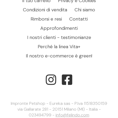
Il tuo carrello
Privacy e Cookies
Condizioni di vendita
Chi siamo
Rimborsi e resi
Contatti
Approfondimenti
I nostri clienti - testimonianze
Perché la linea Vita+
Il nostro e-commerce è green!
Impronte Petshop - Eureka sas - P.Iva 11518350159
via Gallarate 281 - 20151 Milano (MI) - Italia -
023494799 -
info@felindo.com