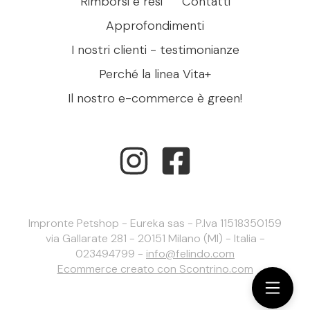
Rimborsi e resi
Contatti
Approfondimenti
I nostri clienti - testimonianze
Perché la linea Vita+
Il nostro e-commerce è green!
Impronte Petshop - Eureka sas - P.Iva 11518350159
via Gallarate 281 - 20151 Milano (MI) - Italia -
023494799 -
info@felindo.com
Ecommerce creato con
Scontrino.com