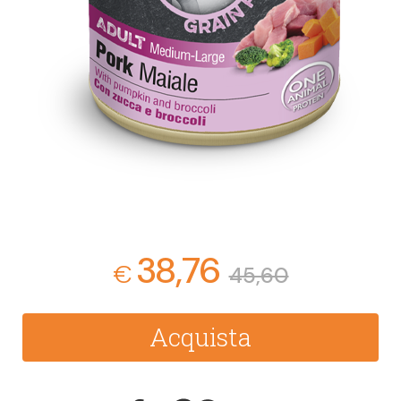
38,76
€
45,60
Acquista