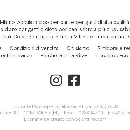
ilano. Acquista cibo per cani e per gatti di alta qualità
le diete per gatti e diete per cani. Oltre a più di 30 sab
onali. Consegna rapida in tutta Milano e prima cintura. 
s
Condizioni di vendita
Chi siamo
Rimborsi e res
- testimonianze
Perché la linea Vita+
Il nostro e-c
Impronte Petshop - Eureka sas - P.Iva 11518350159
larate 281 - 20151 Milano (MI) - Italia - 023494799 -
info@feli
Ecommerce creato con
Scontrino.com