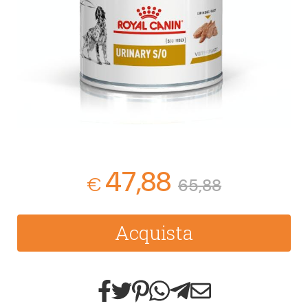
47,88
€
65,88
Acquista