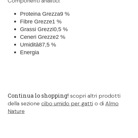
Componenti analitici: ​​
Proteina Grezza
9 %
Fibre Grezze
1 %
Grassi Grezzi
0,5 %
Ceneri Grezze
2 %
Umidità
87,5 %
Energia
Continua lo shopping!
scopri altri prodotti
della sezione
cibo umido per gatti
o di
Almo
Nature