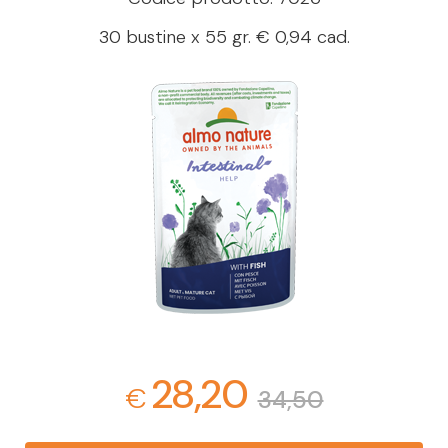
30 bustine x 55 gr. € 0,94 cad.
28,20
€
34,50