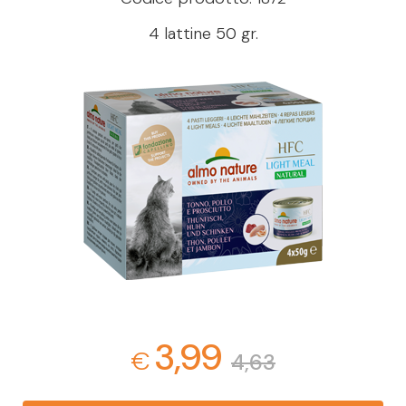
4 lattine 50 gr.
3,99
€
4,63