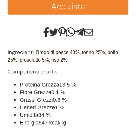
Acquista
Ingredienti:
Brodo di pesce 43%, tonno 25%, pollo
25%, prosciutto 5%, riso 2%.
Componenti analitici:
Proteina Grezza
13,5 %
Fibre Grezze
0,1 %
Grassi Grezzi
0,6 %
Ceneri Grezze
1 %
Umidità
84 %
Energia
647 kcal/kg