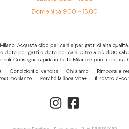
Domenica 9.00 - 13.00
ilano. Acquista cibo per cani e per gatti di alta qualità
le diete per gatti e diete per cani. Oltre a più di 30 sab
onali. Consegna rapida in tutta Milano e prima cintura. 
s
Condizioni di vendita
Chi siamo
Rimborsi e res
- testimonianze
Perché la linea Vita+
Il nostro e-c
Impronte Petshop - Eureka sas - P.Iva 11518350159