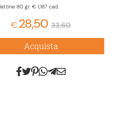
attine 80 gr. € 1,187 cad.
28,50
€
33,60
Acquista