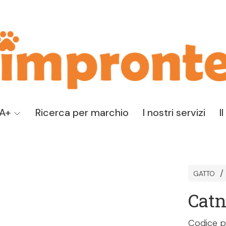
TA+
Ricerca per marchio
I nostri servizi
I
GATTO
Catn
Codice p