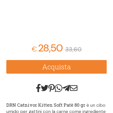
28,50
€
33,60
Acquista
DRN Catnivor Kitten Soft Patè 80 gr
è un cibo
umido per gattini con la carne come ingrediente