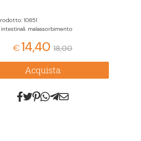
rodotto: 10851
intestinali. malassorbimento
14,40
€
18,00
Acquista