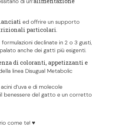
alimentazione
essitano di un’
lanciati
ed offrire un supporto
rizionali particolari
.
formulazioni declinate in 2 o 3 gusti,
palato anche dei gatti più esigenti.
enza di coloranti, appetizzanti e
 della linea Disugual Metabolic
li acini d’uva e di molecole
il benessere del gatto e un corretto
rio come te! ♥