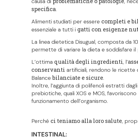
problematiche o patologie
causa di
, nec
specifica
.
completi e bi
Alimenti studiati per essere
gatti con esigenze nut
essenziale a tutti i
La linea dietetica Disugual, composta da 10 
permette di variare la dieta e soddisfare il 
qualità degli ingredienti
ass
L’ottima
, l’
conservanti
artificiali, rendono le ricette
bilanciate e sicure
Balance
.
Inoltre, l’aggiunta di polifenoli estratti dag
prebiotiche, quali XOS e MOS, favoriscono 
funzionamento dell’organismo.
ci teniamo alla loro salute
Perché
, prop
INTESTINAL: