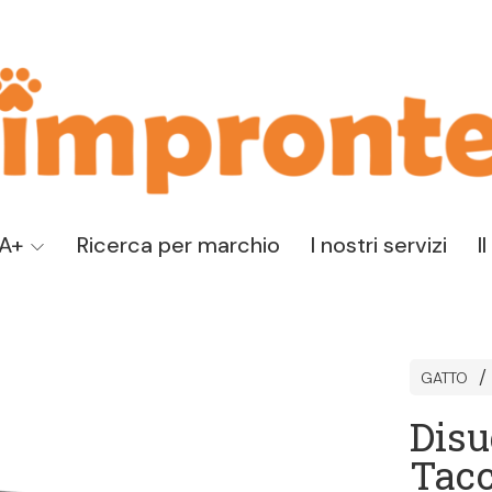
TA+
Ricerca per marchio
I nostri servizi
I
GATTO
Disu
Tacc