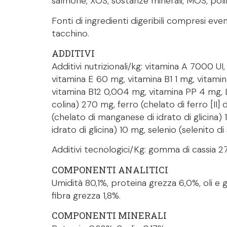
salmone, XOS, sostanze minerali, MOS, polife
Fonti di ingredienti digeribili compresi even
tacchino.
ADDITIVI
Additivi nutrizionali/kg: vitamina A 7000 U
vitamina E 60 mg, vitamina B1 1 mg, vitami
vitamina B12 0,004 mg, vitamina PP 4 mg, L-
colina) 270 mg, ferro (chelato di ferro [II]
(chelato di manganese di idrato di glicina) 1
idrato di glicina) 10 mg, selenio (selenito d
Additivi tecnologici/Kg: gomma di cassia 
COMPONENTI ANALITICI
Umidità 80,1%, proteina grezza 6,0%, oli e gr
fibra grezza 1,8%.
COMPONENTI MINERALI