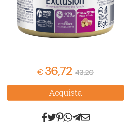
36,72
€
43,20
Acquista