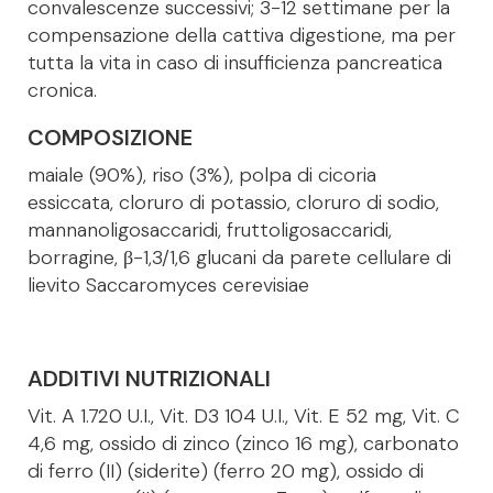
convalescenze successivi; 3-12 settimane per la
compensazione della cattiva digestione, ma per
tutta la vita in caso di insufficienza pancreatica
cronica.
COMPOSIZIONE
maiale (90%), riso (3%), polpa di cicoria
essiccata, cloruro di potassio, cloruro di sodio,
mannanoligosaccaridi, fruttoligosaccaridi,
borragine, β-1,3/1,6 glucani da parete cellulare di
lievito Saccaromyces cerevisiae
ADDITIVI NUTRIZIONALI
Vit. A 1.720 U.I., Vit. D3 104 U.I., Vit. E 52 mg, Vit. C
4,6 mg, ossido di zinco (zinco 16 mg), carbonato
di ferro (II) (siderite) (ferro 20 mg), ossido di