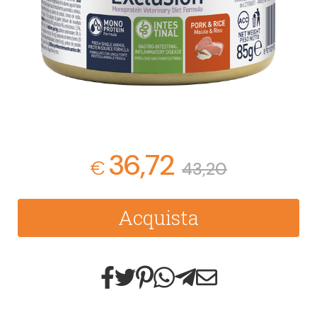
36,72
€
43,20
Acquista