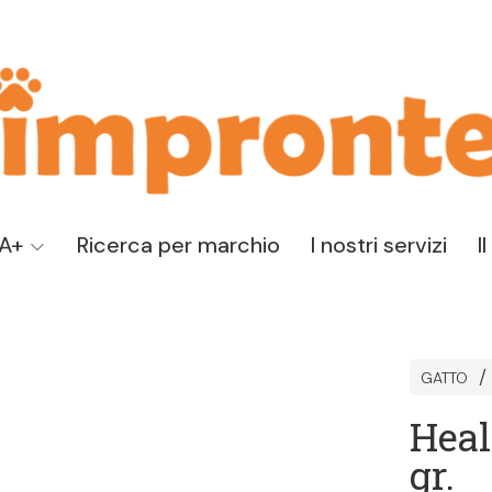
TA+
Ricerca per marchio
I nostri servizi
I
GATTO
Heal
gr.