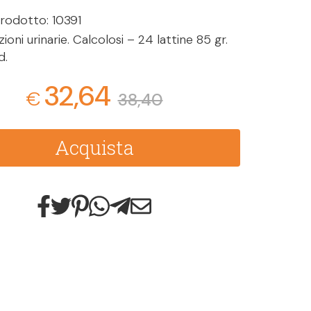
rodotto: 10391
ioni urinarie. Calcolosi – 24 lattine 85 gr.
d.
32,64
€
38,40
Acquista