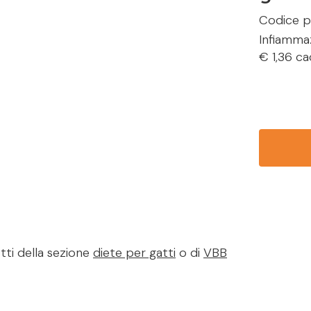
Codice p
Infiammaz
€ 1,36 ca
tti della sezione
diete per gatti
o di
VBB