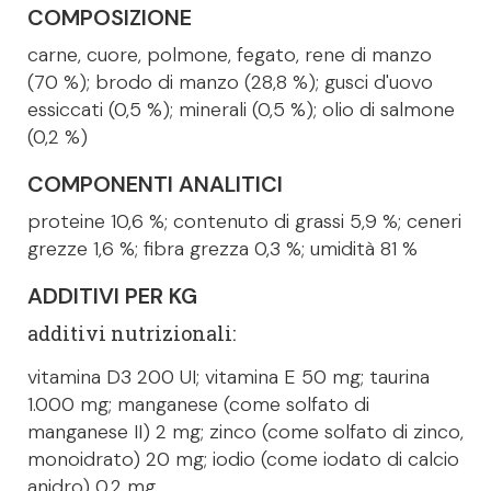
COMPOSIZIONE
carne, cuore, polmone, fegato, rene di manzo
(70 %); brodo di manzo (28,8 %); gusci d'uovo
essiccati (0,5 %); minerali (0,5 %); olio di salmone
(0,2 %)
COMPONENTI ANALITICI
proteine 10,6 %; contenuto di grassi 5,9 %; ceneri
grezze 1,6 %; fibra grezza 0,3 %; umidità 81 %
ADDITIVI PER KG
additivi nutrizionali:
vitamina D3 200 UI; vitamina E 50 mg; taurina
1.000 mg; manganese (come solfato di
manganese II) 2 mg; zinco (come solfato di zinco,
monoidrato) 20 mg; iodio (come iodato di calcio
anidro) 0,2 mg