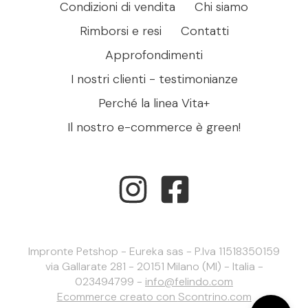
Condizioni di vendita
Chi siamo
Rimborsi e resi
Contatti
Approfondimenti
I nostri clienti - testimonianze
Perché la linea Vita+
Il nostro e-commerce è green!
Impronte Petshop - Eureka sas - P.Iva 11518350159
via Gallarate 281 - 20151 Milano (MI) - Italia -
023494799 -
info@felindo.com
Ecommerce creato con
Scontrino.com