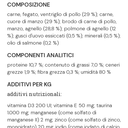
COMPOSIZIONE
carne, fegato, ventriglio di pollo (29 %); carne,
cuore di manzo (29 %); brodo di carne di pollo,
manzo, agnello (28,8 %); polmone di agnello (12
%); gusci d'uovo essiccati (0,5 %); minerali (0,5 %);
olio di salmone (0,2 %)
COMPONENTI ANALITICI
proteine 10,7 %; contenuto di grassi 7,0 %; ceneri
grezze 1,9 %; fibra grezza 0,3 %; umidità 80 %
ADDITIVI PER KG
additivi nutrizionali:
vitamina D3 200 UI; vitamina E 50 mg; taurina
1.000 mg; manganese (come solfato di
manganese II) 2 mg; zinco (come solfato di zinco,
monoidrato) 20 mg; iodio (come iodato di calcio