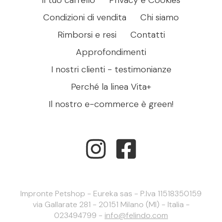
Condizioni di vendita
Chi siamo
Rimborsi e resi
Contatti
Approfondimenti
I nostri clienti - testimonianze
Perché la linea Vita+
Il nostro e-commerce è green!
Impronte Petshop - Eureka sas - P.Iva 11518350159
via Gallarate 281 - 20151 Milano (MI) - Italia -
023494799 -
info@felindo.com