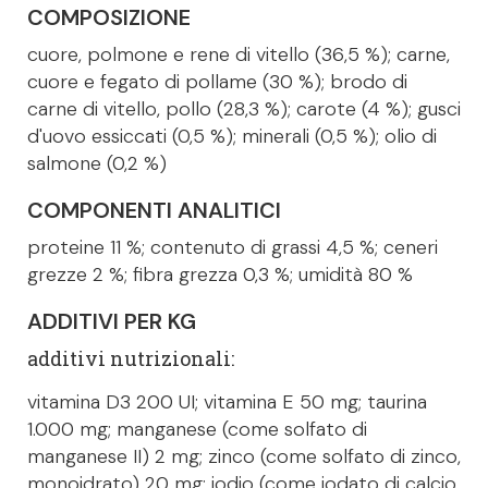
COMPOSIZIONE
cuore, polmone e rene di vitello (36,5 %); carne,
cuore e fegato di pollame (30 %); brodo di
carne di vitello, pollo (28,3 %); carote (4 %); gusci
d'uovo essiccati (0,5 %); minerali (0,5 %); olio di
salmone (0,2 %)
COMPONENTI ANALITICI
proteine 11 %; contenuto di grassi 4,5 %; ceneri
grezze 2 %; fibra grezza 0,3 %; umidità 80 %
ADDITIVI PER KG
additivi nutrizionali:
vitamina D3 200 UI; vitamina E 50 mg; taurina
1.000 mg; manganese (come solfato di
manganese II) 2 mg; zinco (come solfato di zinco,
monoidrato) 20 mg; iodio (come iodato di calcio