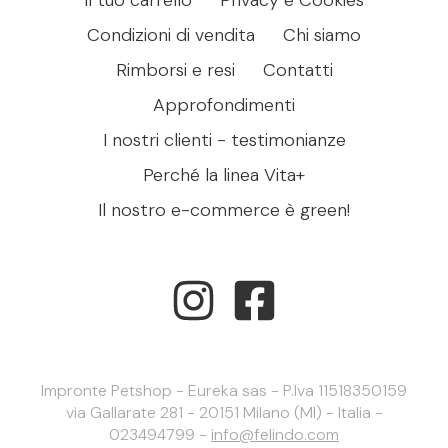
Condizioni di vendita
Chi siamo
Rimborsi e resi
Contatti
Approfondimenti
I nostri clienti - testimonianze
Perché la linea Vita+
Il nostro e-commerce è green!
Impronte Petshop - Eureka sas - P.Iva 11518350159
via Gallarate 281 - 20151 Milano (MI) - Italia -
023494799 -
info@felindo.com