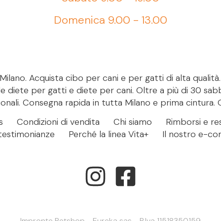
Domenica 9.00 - 13.00
ilano. Acquista cibo per cani e per gatti di alta qualità
le diete per gatti e diete per cani. Oltre a più di 30 sab
onali. Consegna rapida in tutta Milano e prima cintura. 
s
Condizioni di vendita
Chi siamo
Rimborsi e res
- testimonianze
Perché la linea Vita+
Il nostro e-c
Impronte Petshop - Eureka sas - P.Iva 11518350159