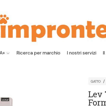
TA+
Ricerca per marchio
I nostri servizi
I
GATTO
Lev 
Form