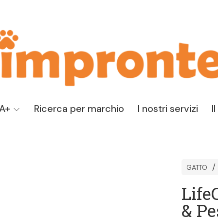
TA+
Ricerca per marchio
I nostri servizi
I
GATTO
Life
& Pe