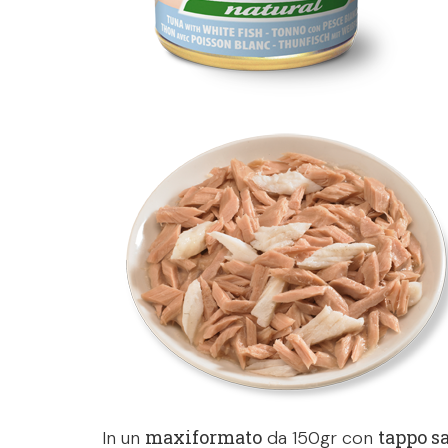
maxiformato
tappo s
In un
da 150gr con