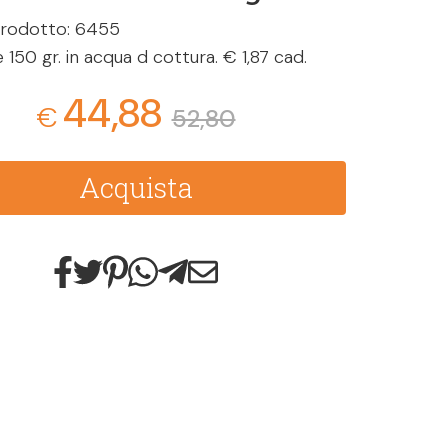
rodotto: 6455
e 150 gr. in acqua d cottura. € 1,87 cad.
44,88
€
52,80
Acquista