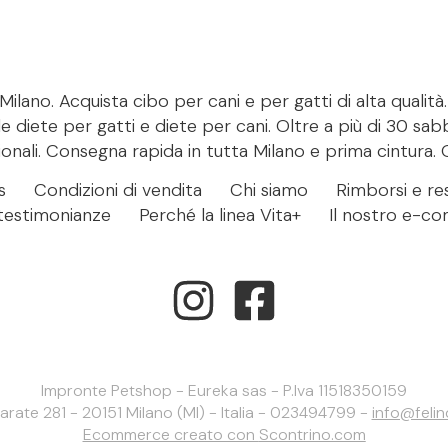
ilano. Acquista cibo per cani e per gatti di alta qualità
le diete per gatti e diete per cani. Oltre a più di 30 sab
onali. Consegna rapida in tutta Milano e prima cintura. 
s
Condizioni di vendita
Chi siamo
Rimborsi e res
- testimonianze
Perché la linea Vita+
Il nostro e-c
Impronte Petshop - Eureka sas - P.Iva 11518350159
larate 281 - 20151 Milano (MI) - Italia - 023494799 -
info@feli
Ecommerce creato con
Scontrino.com