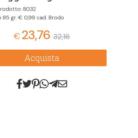
rodotto: 8032
e 85 gr. € 0,99 cad. Brodo
23,76
€
32,16
Acquista