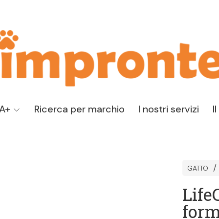
TA+
Ricerca per marchio
I nostri servizi
I
GATTO
Life
form