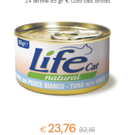
24 lattine 85 gr. € 0,99 cad. Brodo
23,76
€
32,16