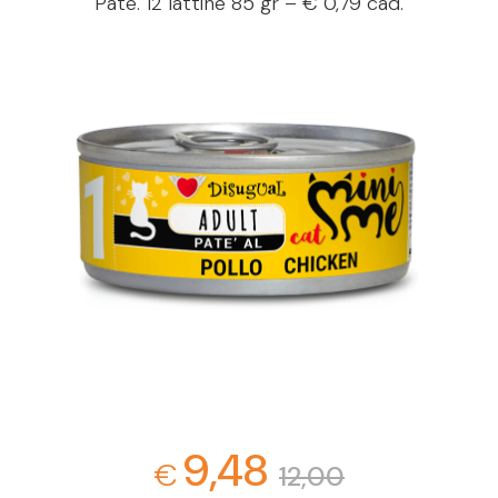
Paté. 12 lattine 85 gr – € 0,79 cad.
9,48
€
12,00