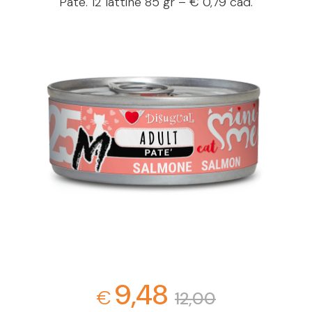
Paté. 12 lattine 85 gr – € 0,79 cad.
9,48
€
12,00