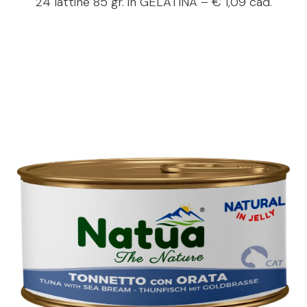
24 lattine 85 gr. in
GELATINA
– € 1,09 cad.