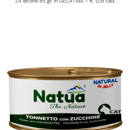
24 lattine 85 gr. in
GELATINA
– € 1,09 cad.