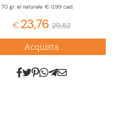
70 gr. al naturale. € 0,99 cad.
23,76
€
29,52
Acquista