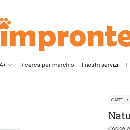
TA+
Ricerca per marchio
I nostri servizi
I
GATTO
Natu
Codice 