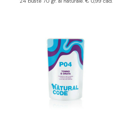
24 buste 70 gr. al naturale. € 0,99 cad.