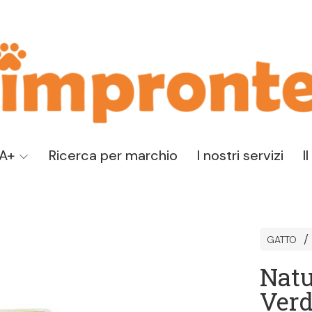
TA+
Ricerca per marchio
I nostri servizi
I
GATTO
Natu
Ver