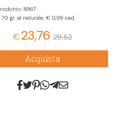
rodotto: 8967
70 gr. al naturale. € 0,99 cad.
23,76
€
29,52
Acquista