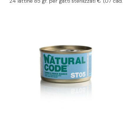
24 lattine 85 gr. per gatti sterilizzati € 1,07 cad.