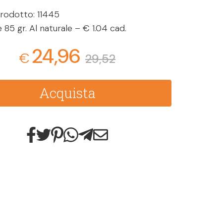
rodotto: 11445
e 85 gr. Al naturale – € 1.04 cad.
24,96
€
29,52
Acquista