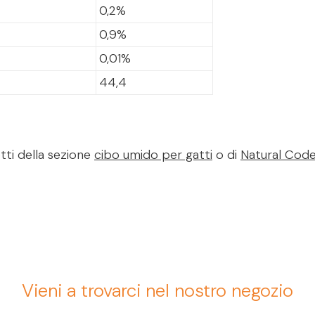
0,2%
0,9%
0,01%
44,4
tti della sezione
cibo umido per gatti
o di
Natural Cod
Vieni a trovarci nel nostro negozio