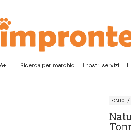
TA+
Ricerca per marchio
I nostri servizi
I
GATTO
Natu
Tonn