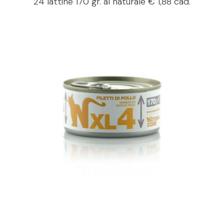
24 lattine 170 gr. al naturale € 1,88 cad.