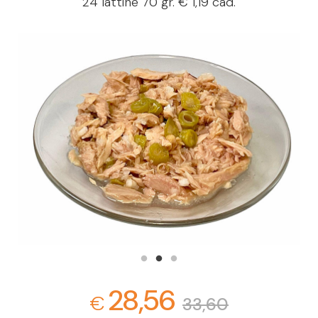
24 lattine 70 gr. € 1,19 cad.
28,56
€
33,60