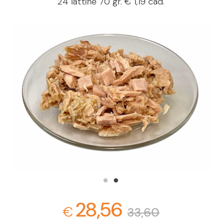
24 lattine 70 gr. € 1,19 cad.
28,56
€
33,60