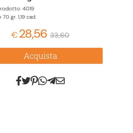
rodotto: 4019
 70 gr. 1,19 cad.
28,56
€
33,60
Acquista