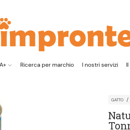
TA+
Ricerca per marchio
I nostri servizi
I
GATTO
Natu
Tonn