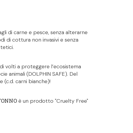
tagli di carne e pesce, senza alterarne
di di cottura non invasivi e senza
etici.
i volti a proteggere l’ecosistema
ecie animali (DOLPHIN SAFE). Del
 (c.d. carni bianche)!
 TONNO
è un prodotto "Cruelty Free"