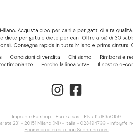
ilano. Acquista cibo per cani e per gatti di alta qualità
le diete per gatti e diete per cani. Oltre a più di 30 sab
onali. Consegna rapida in tutta Milano e prima cintura. 
s
Condizioni di vendita
Chi siamo
Rimborsi e res
- testimonianze
Perché la linea Vita+
Il nostro e-c
Impronte Petshop - Eureka sas - P.Iva 11518350159
larate 281 - 20151 Milano (MI) - Italia - 023494799 -
info@feli
Ecommerce creato con
Scontrino.com