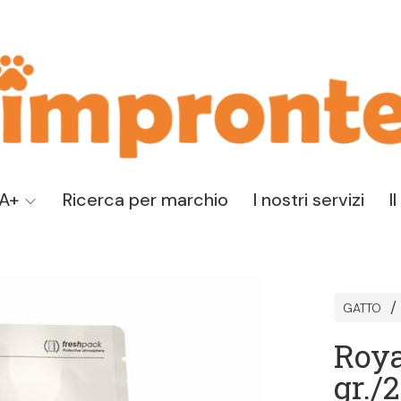
TA+
Ricerca per marchio
I nostri servizi
I
GATTO
Roya
gr./2