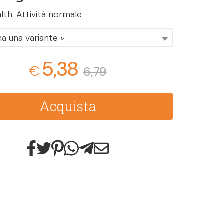
lth. Attività normale
na una variante »
5,38
€
6,79
Acquista