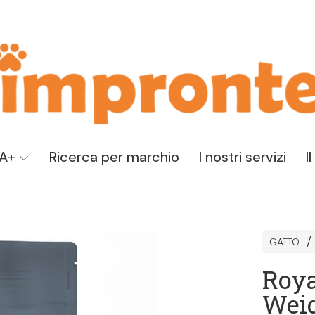
TA+
Ricerca per marchio
I nostri servizi
I
GATTO
Roya
Weig