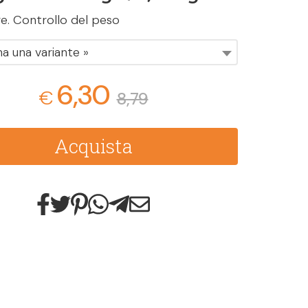
e. Controllo del peso
na una variante »
6,30
€
8,79
Acquista