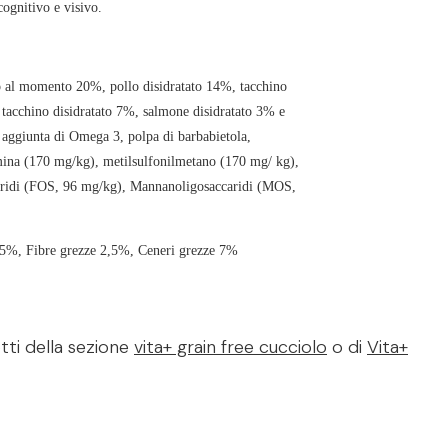
cognitivo e visivo.
o al momento 20%, pollo disidratato 14%, tacchino
acchino disidratato 7%, salmone disidratato 3% e
, aggiunta di Omega 3, polpa di barbabietola,
amina (170 mg/kg), metilsulfonilmetano (170 mg/ kg),
ccaridi (FOS, 96 mg/kg), Mannanoligosaccaridi (MOS,
15%, Fibre grezze 2,5%, Ceneri grezze 7%
tti della sezione
vita+ grain free cucciolo
o di
Vita+