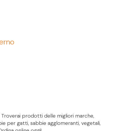
terno
. Troverai prodotti delle migliori marche,
bie per gatti, sabbie agglomeranti, vegetali,
Ordina online oggi!