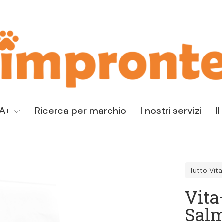
TA+
Ricerca per marchio
I nostri servizi
I
Tutto Vit
Vita
Salm