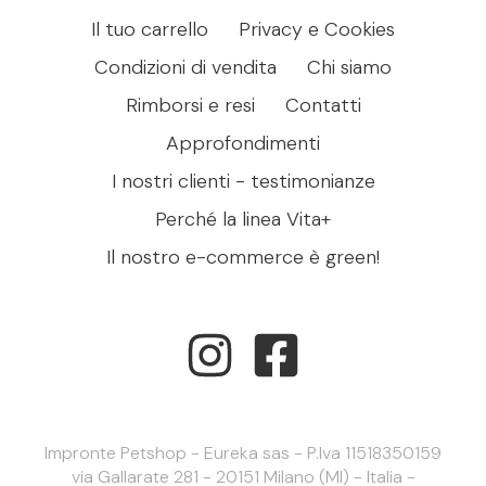
Il tuo carrello
Privacy e Cookies
Condizioni di vendita
Chi siamo
Rimborsi e resi
Contatti
Approfondimenti
I nostri clienti - testimonianze
Perché la linea Vita+
Il nostro e-commerce è green!
Impronte Petshop - Eureka sas - P.Iva 11518350159
via Gallarate 281 - 20151 Milano (MI) - Italia -