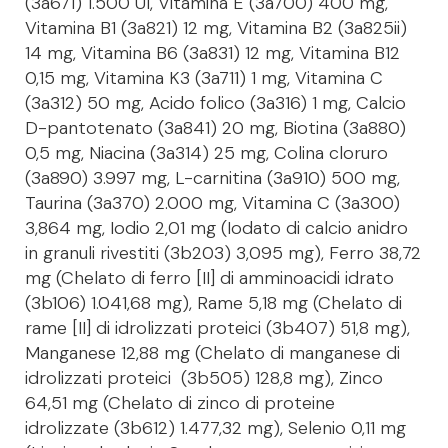
(3a671) 1.500 UI, Vitamina E (3a700) 400 mg,
Vitamina B1 (3a821) 12 mg, Vitamina B2 (3a825ii)
14 mg, Vitamina B6 (3a831) 12 mg, Vitamina B12
0,15 mg, Vitamina K3 (3a711) 1 mg, Vitamina C
(3a312) 50 mg, Acido folico (3a316) 1 mg, Calcio
D-pantotenato (3a841) 20 mg, Biotina (3a880)
0,5 mg, Niacina (3a314) 25 mg, Colina cloruro
(3a890) 3.997 mg, L-carnitina (3a910) 500 mg,
Taurina (3a370) 2.000 mg, Vitamina C (3a300)
3,864 mg, Iodio 2,01 mg (Iodato di calcio anidro
in granuli rivestiti (3b203) 3,095 mg), Ferro 38,72
mg (Chelato di ferro [II] di amminoacidi idrato
(3b106) 1.041,68 mg), Rame 5,18 mg (Chelato di
rame [II] di idrolizzati proteici (3b407) 51,8 mg),
Manganese 12,88 mg (Chelato di manganese di
idrolizzati proteici (3b505) 128,8 mg), Zinco
64,51 mg (Chelato di zinco di proteine
idrolizzate (3b612) 1.477,32 mg), Selenio 0,11 mg