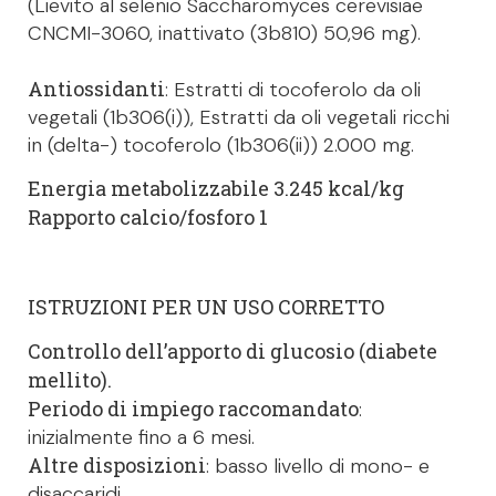
(Lievito al selenio Saccharomyces cerevisiae
CNCMI-3060, inattivato (3b810) 50,96 mg).
Antiossidanti
: Estratti di tocoferolo da oli
vegetali (1b306(i)), Estratti da oli vegetali ricchi
in (delta-) tocoferolo (1b306(ii)) 2.000 mg.
Energia metabolizzabile 3.245 kcal/kg
Rapporto calcio/fosforo 1
ISTRUZIONI PER UN USO CORRETTO
Controllo dell’apporto di glucosio (diabete
mellito).
Periodo di impiego raccomandato
:
inizialmente fino a 6 mesi.
Altre disposizioni
: basso livello di mono- e
disaccaridi.