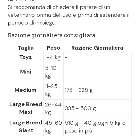
Si raccomanda di chiedere il parere di un
veterinario prima dell’uso e prima di estendere il
periodo di impiego.
Razione giornaliera consigliata
Taglia
Peso
Razione Giornaliera
Toys
1-4 kg
-
5-10
Mini
-
kg
11-25
Medium
175 - 325 g
kg
Large Breed
26-44
335 - 500 g
Maxi
kg
Large Breed
45-60
510 g + 40 g ogni 5 kg di
Giant
kg
peso in più