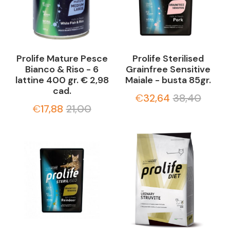
Prolife Mature Pesce
Prolife Sterilised
Bianco & Riso - 6
Grainfree Sensitive
lattine 400 gr. € 2,98
Maiale - busta 85gr.
cad.
€
32,64
38,40
€
17,88
21,00