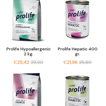
Prolife Hypoallergenic
Prolife Hepatic 400
2 kg.
gr.
€
25,42
29,90
€
21,96
25,80