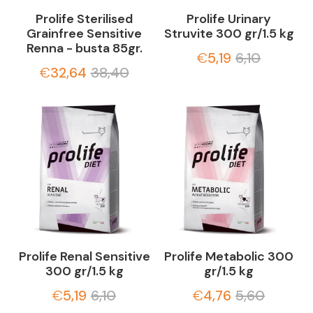
Prolife Sterilised
Prolife Urinary
Grainfree Sensitive
Struvite 300 gr/1.5 kg
Renna - busta 85gr.
€
5,19
6,10
€
32,64
38,40
Prolife Renal Sensitive
Prolife Metabolic 300
300 gr/1.5 kg
gr/1.5 kg
€
5,19
6,10
€
4,76
5,60