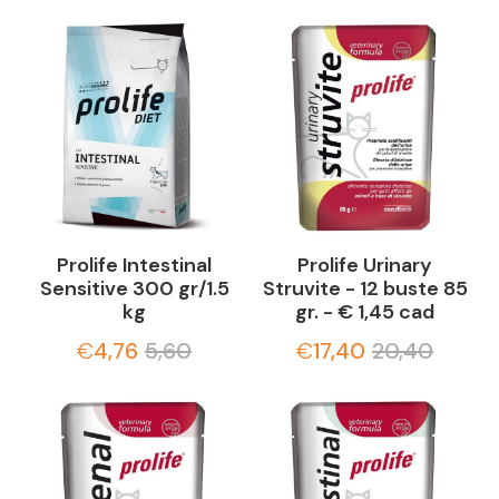
Prolife Intestinal
Prolife Urinary
Sensitive 300 gr/1.5
Struvite - 12 buste 85
kg
gr. - € 1,45 cad
€
4,76
5,60
€
17,40
20,40