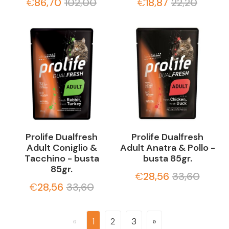
€
86,70
102,00
€
18,87
22,20
Prolife Dualfresh
Prolife Dualfresh
Adult Coniglio &
Adult Anatra & Pollo -
Tacchino - busta
busta 85gr.
85gr.
€
28,56
33,60
€
28,56
33,60
«
1
2
3
»