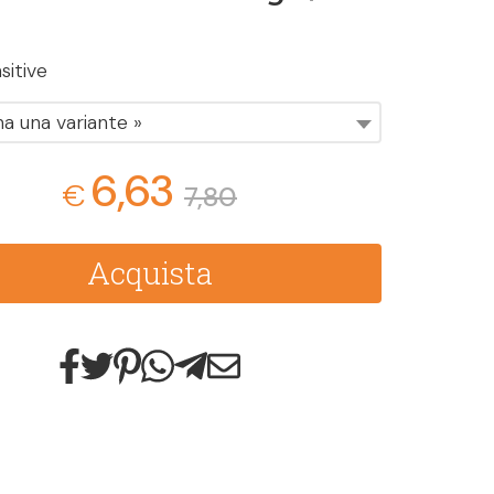
sitive
na una variante »
6,63
€
7,80
Acquista