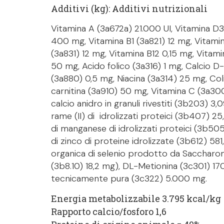
Additivi (kg): Additivi nutrizionali
Vitamina A (3a672a) 21.000 UI, Vitamina D3
400 mg, Vitamina B1 (3a821) 12 mg, Vitamin
(3a831) 12 mg, Vitamina B12 0,15 mg, Vitami
50 mg, Acido folico (3a316) 1 mg, Calcio 
(3a880) 0,5 mg, Niacina (3a314) 25 mg, Col
carnitina (3a910) 50 mg, Vitamina C (3a300
calcio anidro in granuli rivestiti (3b203) 
rame (II) di idrolizzati proteici (3b407)
di manganese di idrolizzati proteici (3b50
di zinco di proteine idrolizzate (3b612) 5
organica di selenio prodotto da Sacchar
(3b8.10) 18,2 mg), DL-Metionina (3c301) 170
tecnicamente pura (3c322) 5.000 mg.
Energia metabolizzabile 3.795 kcal/kg
Rapporto calcio/fosforo 1,6