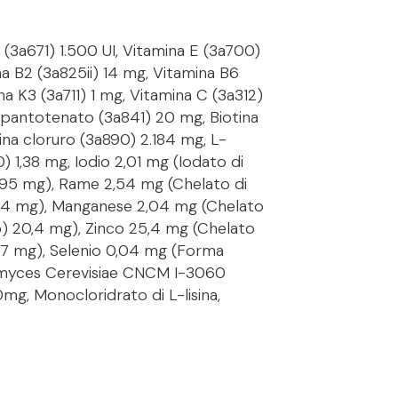
 (3a671) 1.500 UI, Vitamina E (3a700)
a B2 (3a825ii) 14 mg, Vitamina B6
na K3 (3a711) 1 mg, Vitamina C (3a312)
D-pantotenato (3a841) 20 mg, Biotina
ina cloruro (3a890) 2.184 mg, L-
) 1,38 mg, Iodio 2,01 mg (Iodato di
3,095 mg), Rame 2,54 mg (Chelato di
 25,4 mg), Manganese 2,04 mg (Chelato
5) 20,4 mg), Zinco 25,4 mg (Chelato
81,7 mg), Selenio 0,04 mg (Forma
omyces Cerevisiae CNCM I-3060
mg, Monocloridrato di L-lisina,