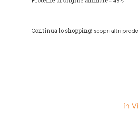
Proteine di origine animale = 49%
Continua lo shopping!
scopri altri prodo
in V