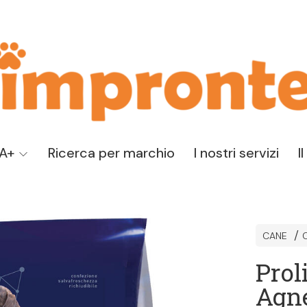
TA+
Ricerca per marchio
I nostri servizi
I
CANE
Prol
Agne